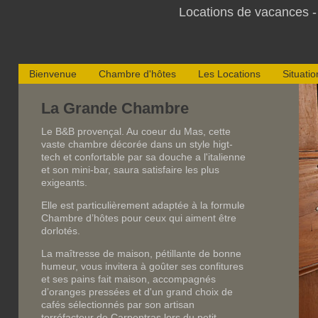
Locations de vacances 
Bienvenue
Chambre d'hôtes
Les Locations
Situatio
La Grande Chambre
Le B&B provençal. Au coeur du Mas, cette
vaste chambre décorée dans un style higt-
tech et confortable par sa douche a l'italienne
et son mini-bar, saura satisfaire les plus
exigeants.
Elle est particulièrement adaptée à la formule
Chambre d’hôtes pour ceux qui aiment être
dorlotés.
La maîtresse de maison, pétillante de bonne
humeur, vous invitera à goûter ses confitures
et ses pains fait maison, accompagnés
d’oranges pressées et d'un grand choix de
cafés sélectionnés par son artisan
torréfacteur de Carpentras lors du petit