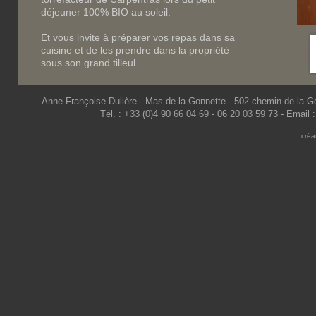
déjeuner 100% BIO au soleil.
Et vous invite à préparer vos repas dans sa
cuisine et de les prendre dans la propriété
sous son grand tilleul.
Anne-Françoise Dulière - Mas de la Gonnette - 502 chemin de la 
Tél. : +33 (0)4 90 66 04 69 - 06 20 03 59 73 - Email
créa